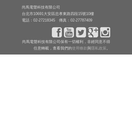
尚馬電聲科技有限公司
台北市10691大安區忠孝東路四段15號10樓
電話：02-27218345 傳真：02-27787409
尚馬電聲科技有限公司保有一切權利，非經同意不得
任意轉載，查看我們的
使用條款
與
隱私政策
。