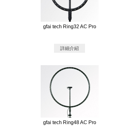
gfai tech Ring32 AC Pro
詳細介紹
gfai tech Ring48 AC Pro