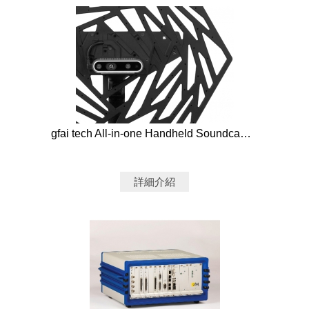
gfai tech All-in-one Handheld Soundcam - Mikado
詳細介紹