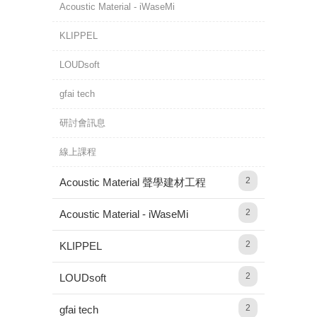
Acoustic Material - iWaseMi
KLIPPEL
LOUDsoft
gfai tech
研討會訊息
線上課程
2
Acoustic Material 聲學建材工程
2
Acoustic Material - iWaseMi
2
KLIPPEL
2
LOUDsoft
2
gfai tech