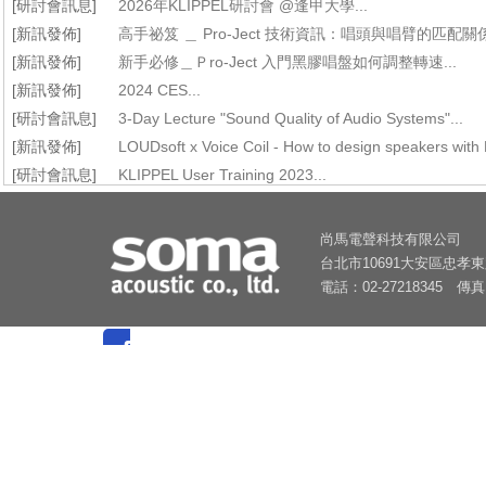
[研討會訊息]
2026年KLIPPEL研討會 @逢甲大學...
[新訊發佈]
高手祕笈 ＿ Pro-Ject 技術資訊：唱頭與唱臂的匹配關係.
[新訊發佈]
新手必修＿Ｐro-Ject 入門黑膠唱盤如何調整轉速...
[新訊發佈]
2024 CES...
[研討會訊息]
3-Day Lecture "Sound Quality of Audio Systems"...
[新訊發佈]
[研討會訊息]
KLIPPEL User Training 2023...
[線上課程]
主題式線上研討會：gfai tech聲學攝影機研討會...
[研討會訊息]
2023年KLIPPEL研討會 @德國德勒斯登大學...
尚馬電聲科技有限公司
台北市10691大安區忠孝東
電話：02-27218345 傳真：
Facebook
Twitter
Youtube