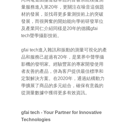
量服務進入第20年，更關注在噪音這個題
材的發展，並找尋更多量測技術上的突破
發展，而很興奮的開始能向學術研發單位
及產業同仁介紹同樣是20年的德國
gfai
tech
聲學攝影技術。
gfai tech
進入雜訊和振動的測量可視化的產
品和服務己超過有20年，是業界中聲學攝
影機的發明家。經驗豐富的專家開發使用
者友善的產品，併為客戶提供最佳標準和
定製解決方案。在2020年，通過結構動力
學擴展了商品的多元組合，確保有意義的
從測量數據中獲得更多有效資訊。
gfai tech - Your Partner for Innovative
Technologies