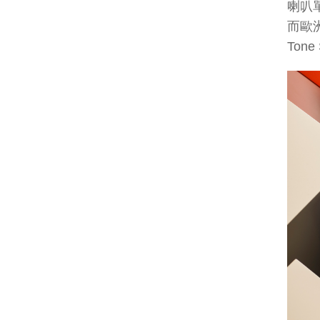
喇叭
而歐
Ton