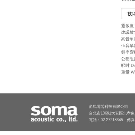
技
靈敏度 Se
建議放大器
高音單體 
低音單體 
頻率響應範
公稱阻抗 
呎吋 Dim
重量 Wei
尚馬電聲科技有限公司
台北市10691大安區忠孝東
電話：02-27218345 傳真：