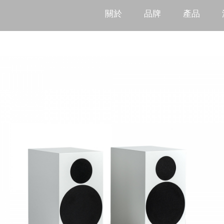
關於
品牌
產品
Acoustic Material
產品總覽
Acous
聲學建材工程
聲學
銷售點
Acoustic Material -
Acous
iWaseMi
iWas
租賃
soundmatters
KLIP
Parrot
LOUD
Level 10
gfai 
Pro-Ject
TONE Factory
Arôme d'Art