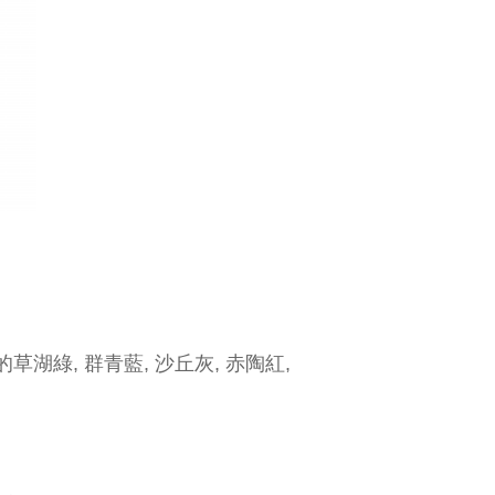
湖綠, 群青藍, 沙丘灰, 赤陶紅,