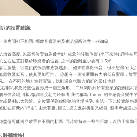
喇叭的設置建議;
一個房間都不相同. 擺放音響器材及喇叭提醒注意一些細節;
叭放置高度, 以高音位置做為參考點, 依您的聆聽位置 (坐下來時) 調整在
叭左右位置對稱於聆聽者的位置. 之間的距離至少要有 1.5米
靠近牆壁，它提供的低頻響應就越多。 如果你喜歡低音，但不想讓 它太
低頻收緊低音，使其更加可控。 你想有一個清晰而有力的低音響應，放置
見。 在不同的地方進行實驗，找到適合您聽力偏好的最佳地點。
 左右喇叭和您聆聽位置形成一個三角形。 二只喇叭到所有聽衆的距離儘可
個最佳音場; 喇叭微調角度朝向聆聽者 我們稱為 Toe-in. 如果感覺音
大或是喇叭太靠近。定位關係到你聆聽的音場感受, 多試一下比較實驗您
波動在房間內“行走”, 由天花板, 牆面, 桌面反射折射又繞射. 聲學考慮
轉盤儘可能獨立放置在不同的枱面. 同時維持遠一些的距離，以防止振動
, 聆聽愉快!