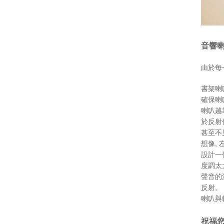
音響
由於每
書架喇
確保喇
喇叭越
於反射
甚至不
想像,
設計一
度調太
聲音的
反射。
喇叭與
祝福您