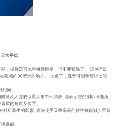
耳朵水平處。
沉悶，揚聲器可以稍接近牆壁，但不要緊靠了。 這將有助
在離牆約30釐米的地方。 太遠了，低音可能會變得太深，
能相同。
樂中的樂器及人聲的位置太集中不開放, 那表示您的喇叭可能角
最喜歡的角度及位置。
這些材料所產生的影響, 建議使用吸收率高的軟性傢俱減少聲音
干擾反饋。