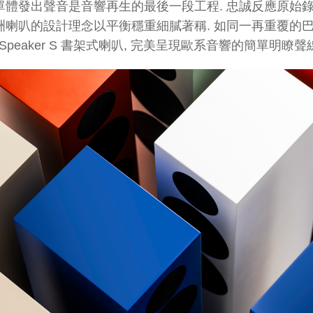
單體發出聲音是音響再生的最後一段工程. 忠誠反應原始錄
洲喇叭的設計理念以平衡穩重細膩著稱. 如同一再重覆的
e Speaker S 書架式喇叭, 完美呈現歐系音響的簡單明瞭