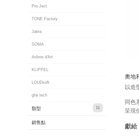
Pro-Ject
TONE Factory
Jabra
SOMA
Arôme d'Art
KLIPPEL
奧地利
LOUDsoft
以造型
gfai tech
同色系
11
類型
呈現
銷售點
獻給