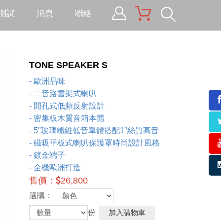
測試
消息
聯絡
tic Material
建材工程
TONE SPEAKER S
tic Material -
- 歐洲品味
eMi
- 二音路書架式喇叭
- 開孔式低頻反射設計
PEL
- 密集板木質音箱本體
soft
- 5"玻璃纖維低音單體搭配1"絲質高音
- 磁吸平板式喇叭保護罩時尚設計風格
tech
- 鍍金端子
- 全機歐洲打造
售價：
26,800
選購：
份