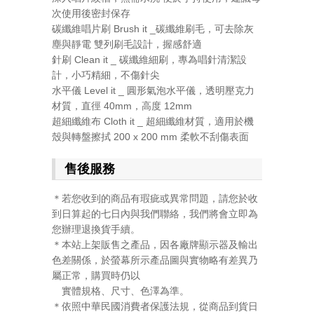
次使用後密封保存
碳纖維唱片刷 Brush it _碳纖維刷毛，可去除灰
塵與靜電 雙列刷毛設計，握感舒適
針刷 Clean it _ 碳纖維細刷，專為唱針清潔設
計，小巧精細，不傷針尖
水平儀 Level it _ 圓形氣泡水平儀，透明壓克力
材質，直徑 40mm，高度 12mm
超細纖維布 Cloth it _ 超細纖維材質，適用於機
殼與轉盤擦拭 200 x 200 mm 柔軟不刮傷表面
售後服務
＊若您收到的商品有瑕疵或異常問題，請您於收
到日算起的七日內與我們聯絡，我們將會立即為
您辦理退換貨手續。
＊本站上架販售之產品，因各廠牌顯示器及輸出
色差關係，於螢幕所示產品圖與實物略有差異乃
屬正常，購買時仍以
實體規格、尺寸、色澤為準。
＊依照中華民國消費者保護法規，從商品到貨日