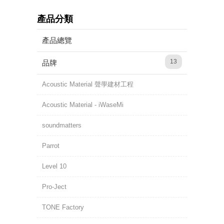
產品分類
產品總覽
13
品牌
Acoustic Material 聲學建材工程
Acoustic Material - iWaseMi
soundmatters
Parrot
Level 10
Pro-Ject
TONE Factory