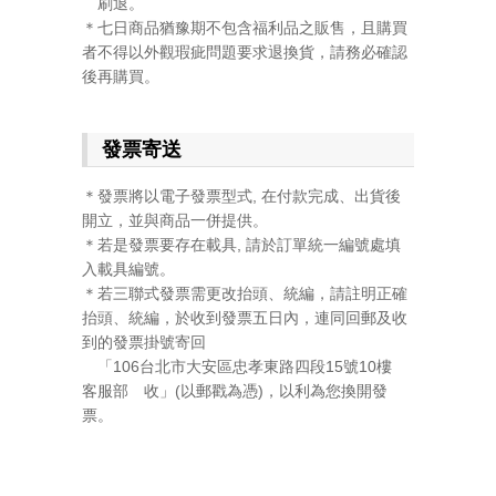
刷退。
＊七日商品猶豫期不包含福利品之販售，且購買
者不得以外觀瑕疵問題要求退換貨，請務必確認
後再購買。
發票寄送
＊發票將以電子發票型式, 在付款完成、出貨後
開立，並與商品一併提供。
＊若是發票要存在載具, 請於訂單統一編號處填
入載具編號。
＊若三聯式發票需更改抬頭、統編，請註明正確
抬頭、統編，於收到發票五日內，連同回郵及收
到的發票掛號寄回
「106台北市大安區忠孝東路四段15號10樓
客服部 收」(以郵戳為憑)，以利為您換開發
票。