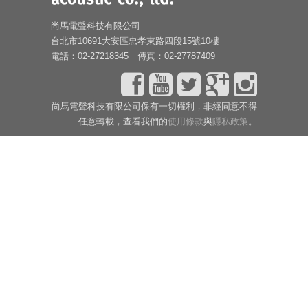
尚馬電聲科技有限公司
台北市10691大安區忠孝東路四段15號10樓
電話：02-27218345 傳真：02-27787409
尚馬電聲科技有限公司保有一切權利，非經同意不得
任意轉載，查看我們的
使用條款
與
隱私政策
。