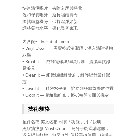
快速清潔唱片，去除灰塵與靜電
溫和保養唱針，延長唱頭壽命
擦拭轉盤機身，保持潔淨如新
調整擺放水平，優化聲音表現
內含配件 Included Items
• Vinyl Clean — 黑膠乾式清潔膠，深入清除溝槽
灰塵
• Brush it — 防靜電碳纖維唱片刷，清潔與抗靜
電兼具
• Clean it — 細緻碳纖維針刷，維護唱針最佳狀
態
• Level it — 精密水平儀，協助調整轉盤擺放位置
• Cloth it — 超細纖維布，擦拭轉盤表面與機身
技術規格
配件名稱 英文名稱 材質 / 功能 尺寸 / 說明
黑膠清潔膠 Vinyl Clean _ 高分子乾式清潔膠，
深入唱片紋槽，無需水洗 便於手持使用，建議每