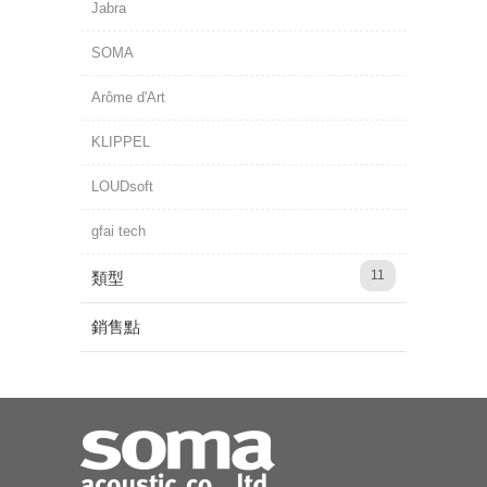
Jabra
SOMA
Arôme d'Art
KLIPPEL
LOUDsoft
gfai tech
11
類型
銷售點