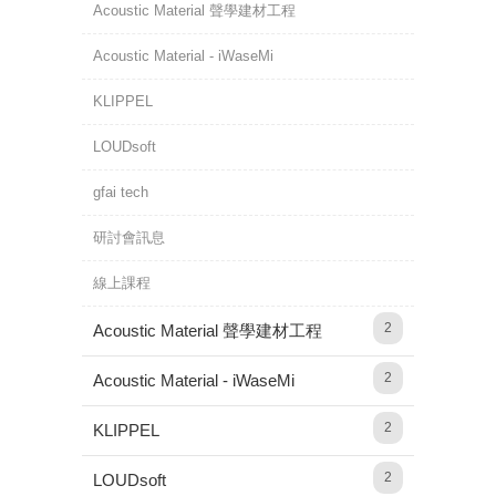
Acoustic Material 聲學建材工程
Acoustic Material - iWaseMi
KLIPPEL
LOUDsoft
gfai tech
研討會訊息
線上課程
2
Acoustic Material 聲學建材工程
2
Acoustic Material - iWaseMi
2
KLIPPEL
2
LOUDsoft