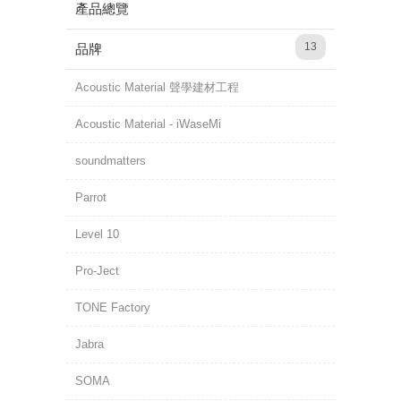
產品總覽
13
品牌
Acoustic Material 聲學建材工程
Acoustic Material - iWaseMi
soundmatters
Parrot
Level 10
Pro-Ject
TONE Factory
Jabra
SOMA