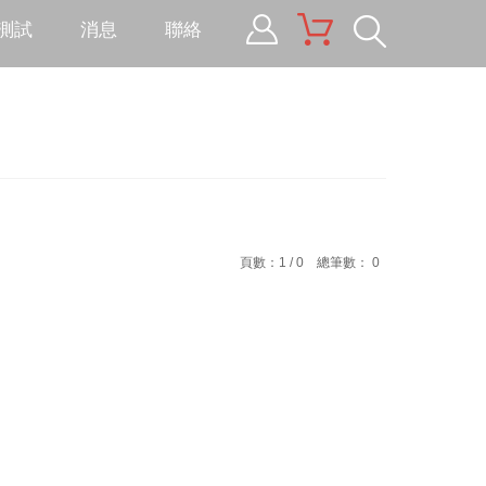
測試
消息
聯絡
tic Material
建材工程
tic Material -
eMi
PEL
頁數：1 / 0 總筆數： 0
soft
tech