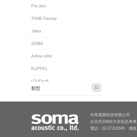
Pro-Ject
TONE Factory
Jabra
SOMA
Arôme d'Art
KLIPPEL
LOUDsoft
gfai tech
11
類型
尚馬電聲科技有限公司