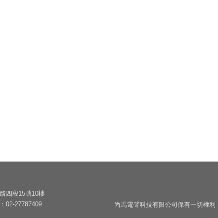
KLIPPEL
LOUDsoft
gfai tech